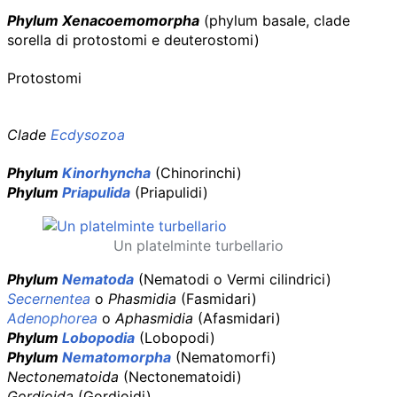
Phylum Xenacoemomorpha
(phylum basale, clade
sorella di protostomi e deuterostomi)
Protostomi
Clade
Ecdysozoa
Phylum
Kinorhyncha
(Chinorinchi)
Phylum
Priapulida
(Priapulidi)
Un platelminte turbellario
Phylum
Nematoda
(Nematodi o Vermi cilindrici)
Secernentea
o
Phasmidia
(Fasmidari)
Adenophorea
o
Aphasmidia
(Afasmidari)
Phylum
Lobopodia
(Lobopodi)
Phylum
Nematomorpha
(Nematomorfi)
Nectonematoida
(Nectonematoidi)
Gordioida
(Gordioidi)