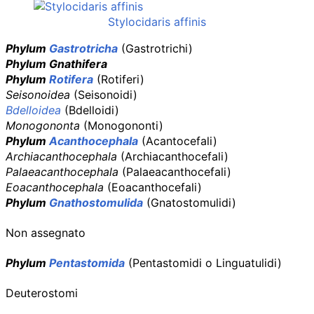
Stylocidaris affinis
Phylum
Gastrotricha
(Gastrotrichi)
Phylum
Gnathifera
Phylum
Rotifera
(Rotiferi)
Seisonoidea
(Seisonoidi)
Bdelloidea
(Bdelloidi)
Monogononta
(Monogononti)
Phylum
Acanthocephala
(Acantocefali)
Archiacanthocephala
(Archiacanthocefali)
Palaeacanthocephala
(Palaeacanthocefali)
Eoacanthocephala
(Eoacanthocefali)
Phylum
Gnathostomulida
(Gnatostomulidi)
Non assegnato
Phylum
Pentastomida
(Pentastomidi o Linguatulidi)
Deuterostomi