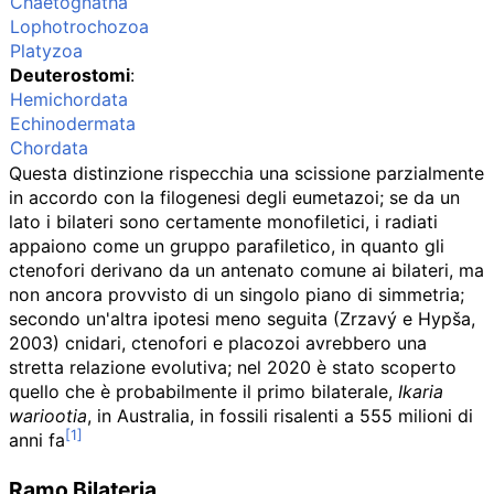
Chaetognatha
Lophotrochozoa
Platyzoa
Deuterostomi
:
Hemichordata
Echinodermata
Chordata
Questa distinzione rispecchia una scissione parzialmente
in accordo con la filogenesi degli eumetazoi; se da un
lato i bilateri sono certamente monofiletici, i radiati
appaiono come un gruppo parafiletico, in quanto gli
ctenofori derivano da un antenato comune ai bilateri, ma
non ancora provvisto di un singolo piano di simmetria;
secondo un'altra ipotesi meno seguita (Zrzavý e Hypša,
2003) cnidari, ctenofori e placozoi avrebbero una
stretta relazione evolutiva; nel 2020 è stato scoperto
quello che è probabilmente il primo bilaterale,
Ikaria
wariootia
, in Australia, in fossili risalenti a 555 milioni di
anni fa
Ramo Bilateria