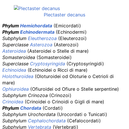
Plectaster decanus
Phylum
Hemichordata
(Emicordati)
Phylum
Echinodermata
(Echinodermi)
Subphylum
Eleutherozoa
(Eleuterozoi)
Superclasse
Asterozoa
(Asterozoi)
Asteroidea
(Asteroidei o Stelle di mare)
Somasteroidea
(Somasteroidei)
Superclasse
Cryptosyringida
(Cryptosyringidi)
Echinoidea
(Echinoidei o Ricci di mare)
Holothuroidea
(Oloturoidei od Oloturie o Cetrioli di
mare)
Ophiuroidea
(Ofiuroidei od Ofiure o Stelle serpentine)
Subphylum Crinozoa
(Crinozoi)
Crinoidea
(Crinoidei o Crinoidi o Gigli di mare)
Phylum
Chordata
(Cordati)
Subphylum Urochordata
(Urocordati o Tunicati)
Subphylum
Cephalochordata
(Cefalocordati)
Subphylum
Vertebrata
(Vertebrati)