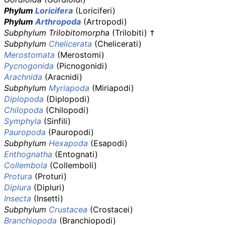
Phylum
Loricifera
(Loriciferi)
Phylum
Arthropoda
(Artropodi)
Subphylum Trilobitomorpha
(Trilobiti) †
Subphylum
Chelicerata
(Chelicerati)
Merostomata
(Merostomi)
Pycnogonida
(Picnogonidi)
Arachnida
(Aracnidi)
Subphylum
Myriapoda
(Miriapodi)
Diplopoda
(Diplopodi)
Chilopoda
(Chilopodi)
Symphyla
(Sinfili)
Pauropoda
(Pauropodi)
Subphylum
Hexapoda
(Esapodi)
Enthognatha
(Entognati)
Collembola
(Collemboli)
Protura
(Proturi)
Diplura
(Dipluri)
Insecta
(Insetti)
Subphylum
Crustacea
(Crostacei)
Branchiopoda
(Branchiopodi)