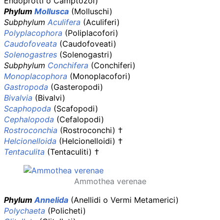
Endoprotti o Camptozoi)
Phylum
Mollusca
(Molluschi)
Subphylum
Aculifera
(Aculiferi)
Polyplacophora
(Poliplacofori)
Caudofoveata
(Caudofoveati)
Solenogastres
(Solenogastri)
Subphylum
Conchifera
(Conchiferi)
Monoplacophora
(Monoplacofori)
Gastropoda
(Gasteropodi)
Bivalvia
(Bivalvi)
Scaphopoda
(Scafopodi)
Cephalopoda
(Cefalopodi)
Rostroconchia
(Rostroconchi) †
Helcionelloida
(Helcionelloidi) †
Tentaculita
(Tentaculiti) †
Ammothea verenae
Phylum
Annelida
(Anellidi o Vermi Metamerici)
Polychaeta
(Policheti)