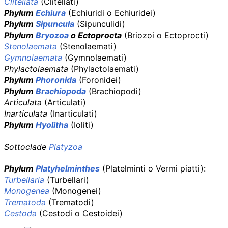
Clitellata
(Clitellati)
Phylum
Echiura
(Echiuridi o Echiuridei)
Phylum
Sipuncula
(Sipunculidi)
Phylum
Bryozoa
o Ectoprocta
(Briozoi o Ectoprocti)
Stenolaemata
(Stenolaemati)
Gymnolaemata
(Gymnolaemati)
Phylactolaemata
(Phylactolaemati)
Phylum
Phoronida
(Foronidei)
Phylum
Brachiopoda
(Brachiopodi)
Articulata
(Articulati)
Inarticulata
(Inarticulati)
Phylum
Hyolitha
(Ioliti)
Sottoclade
Platyzoa
Phylum
Platyhelminthes
(Platelminti o Vermi piatti):
Turbellaria
(Turbellari)
Monogenea
(Monogenei)
Trematoda
(Trematodi)
Cestoda
(Cestodi o Cestoidei)