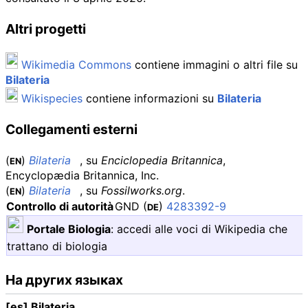
Altri progetti
Wikimedia Commons
contiene immagini o altri file su
Bilateria
Wikispecies
contiene informazioni su
Bilateria
Collegamenti esterni
(
)
Bilateria
, su
Enciclopedia Britannica
,
EN
Encyclopædia Britannica, Inc.
(
)
Bilateria
, su
Fossilworks.org
.
EN
Controllo di autorità
GND
(
)
4283392-9
DE
Portale Biologia
:
accedi alle voci di Wikipedia che
trattano di biologia
На других языках
[es] Bilateria