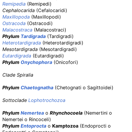
Remipedia
(Remipedi)
Cephalocarida
(Cefalocaridi)
Maxillopoda
(Maxillopodi)
Ostracoda
(Ostracodi)
Malacostraca
(Malacostraci)
Phylum
Tardigrada
(Tardigradi)
Heterotardigrada
(Heterotardigradi)
Mesotardigrada
(Mesotardigradi)
Eutardigrada
(Eutardigradi)
Phylum
Onychophora
(Onicofori)
Clade
Spiralia
Phylum
Chaetognatha
(Chetognati o Sagittoidei)
Sottoclade
Lophotrochozoa
Phylum
Nemertea
o
Rhynchocoela
(Nemertini o
Nemertei o Rincoceli)
Phylum
Entoprocta
o
Kamptozoa
(Endoprocti o