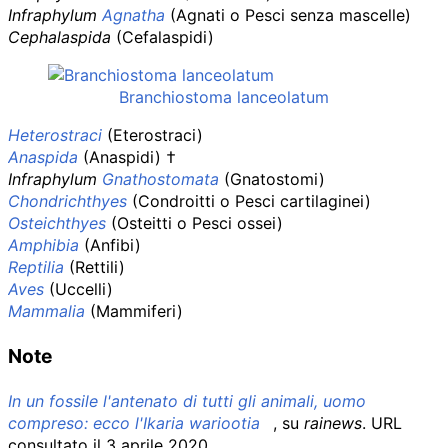
Infraphylum
Agnatha
(Agnati o Pesci senza mascelle)
Cephalaspida
(Cefalaspidi)
Branchiostoma lanceolatum
Heterostraci
(Eterostraci)
Anaspida
(Anaspidi) †
Infraphylum
Gnathostomata
(Gnatostomi)
Chondrichthyes
(Condroitti o Pesci cartilaginei)
Osteichthyes
(Osteitti o Pesci ossei)
Amphibia
(Anfibi)
Reptilia
(Rettili)
Aves
(Uccelli)
Mammalia
(Mammiferi)
Note
In un fossile l'antenato di tutti gli animali, uomo
compreso: ecco l'Ikaria wariootia
, su
rainews
.
URL
consultato il 3 aprile 2020
.