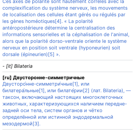
Ces axes de polarité sont hautement corrélés avec la
complexification du système nerveux, les mouvements
de localisation des cellules étant gérés ou régulés par
les gènes homéotiques[4]. « La polarité
antéropostérieure détermine la centralisation des
informations sensorielles et la céphalisation de l'animal,
alors que la polarité dorso-ventrale oriente le système
nerveux en position soit ventrale (hyponeurien) soit
dorsale (épineurien)[5] ».
- [it] Bilateria
[ru] Двусторонне-симметричные
Двусторо́нне-симметри́чные[1], или
билатера́льные[1], или билате́рии[2] (лат. Bilateria), —
таксон, включающий настоящих многоклеточных
животных, характеризующихся наличием передне-
задней оси тела, систем органов и чётко
определённой или истинной эндодермальной
мезодермой[3].