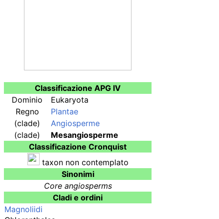
Classificazione APG IV
Dominio
Eukaryota
Regno
Plantae
(clade)
Angiosperme
(clade)
Mesangiosperme
Classificazione Cronquist
taxon non contemplato
Sinonimi
Core angiosperms
Cladi e ordini
Magnoliidi