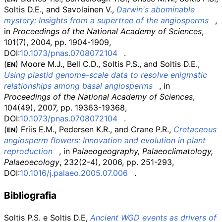
Soltis D.E., and Savolainen V.,
Darwin's abominable
mystery: Insights from a supertree of the angiosperms
,
in
Proceedings of the National Academy of Sciences
,
101(7), 2004, pp.
1904-1909,
DOI:
10.1073/pnas.0708072104
.
(
) Moore M.J., Bell C.D., Soltis P.S., and Soltis D.E.,
EN
Using plastid genome-scale data to resolve enigmatic
relationships among basal angiosperms
, in
Proceedings of the National Academy of Sciences
,
104(49), 2007, pp.
19363-19368,
DOI:
10.1073/pnas.0708072104
.
(
) Friis E.M., Pedersen K.R., and Crane P.R.,
Cretaceous
EN
angiosperm flowers: Innovation and evolution in plant
reproduction
, in
Palaeogeography, Palaeoclimatology,
Palaeoecology
, 232(2-4), 2006, pp.
251-293,
DOI:
10.1016/j.palaeo.2005.07.006
.
Bibliografia
Soltis P.S. e Soltis D.E,
Ancient WGD events as drivers of