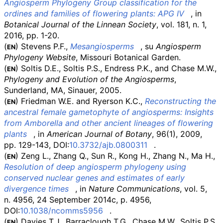
Angiosperm Phylogeny Group classification for the
ordines and families of flowering plants: APG IV
, in
Botanical Journal of the Linnean Society
, vol.
181, n.
1,
2016, pp.
1-20.
(
) Stevens P.F.,
Mesangiosperms
, su
Angiosperm
EN
Phylogeny Website
, Missouri Botanical Garden.
(
) Soltis D.E., Soltis P.S., Endress P.K., and Chase M.W.,
EN
Phylogeny and Evolution of the Angiosperms
,
Sunderland, MA, Sinauer, 2005.
(
) Friedman W.E. and Ryerson K.C.,
Reconstructing the
EN
ancestral female gametophyte of angiosperms: Insights
from Amborella and other ancient lineages of flowering
plants
, in
American Journal of Botany
, 96(1), 2009,
pp.
129-143, DOI:
10.3732/ajb.0800311
.
(
) Zeng L., Zhang Q., Sun R., Kong H., Zhang N., Ma H.,
EN
Resolution of deep angiosperm phylogeny using
conserved nuclear genes and estimates of early
divergence times
, in
Nature Communications
, vol.
5,
n.
4956, 24 September 2014c, p.
4956,
DOI:
10.1038/ncomms5956
.
(
) Davies T.J., Barraclough T.G., Chase M.W., Soltis P.S.,
EN