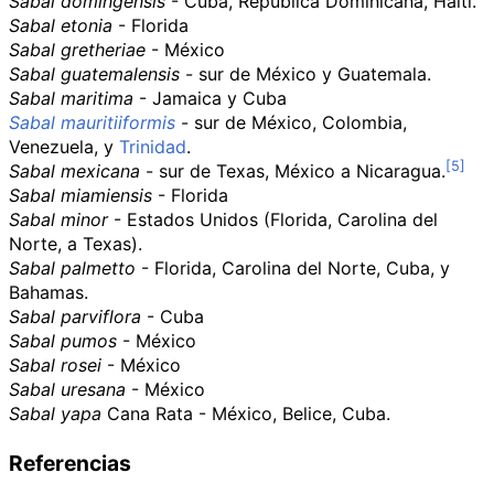
Sabal domingensis
- Cuba, República Dominicana, Haití.
Sabal etonia
- Florida
Sabal gretheriae
- México
Sabal guatemalensis
- sur de México y Guatemala.
Sabal maritima
- Jamaica y Cuba
Sabal mauritiiformis
- sur de México, Colombia,
Venezuela, y
Trinidad
.
Sabal mexicana
- sur de Texas, México a Nicaragua.
Sabal miamiensis
- Florida
Sabal minor
- Estados Unidos (Florida, Carolina del
Norte, a Texas).
Sabal palmetto
- Florida, Carolina del Norte, Cuba, y
Bahamas.
Sabal parviflora
- Cuba
Sabal pumos
- México
Sabal rosei
- México
Sabal uresana
- México
Sabal yapa
Cana Rata - México, Belice, Cuba.
Referencias