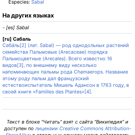
Especies:
Sabal
На других языках
- [es] Sabal
[ru] Сабаль
Саба́ль[2] (лат. Sabal) — род однодольных растений
семейства Пальмовые (Arecaceae) порядка
Пальмоцветные (Arecales). Всего известно 16
видов[3], по внешнему виду несколько
напоминающих пальмы рода Chamaerops. Название
этому роду пальм дал французский
естествоиспытатель Мишель Адансон в 1763 году, в
своей книге «Familles des Plantes»[4].
Текст в блоке "Читать" взят с сайта "Википедия" и
доступен по
лицензии Creative Commons Attribution-
ShareAlike
; в отдельных случаях могут действовать