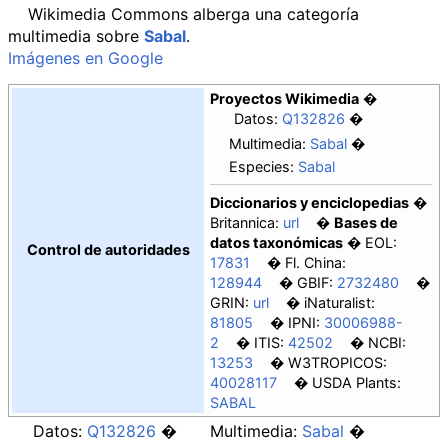
Wikimedia Commons alberga una categoría
multimedia sobre
Sabal
.
Imágenes en Google
Proyectos Wikimedia
Datos:
Q132826
Multimedia:
Sabal
Especies:
Sabal
Diccionarios y enciclopedias
Britannica:
url
Bases de
datos taxonómicas
EOL:
Control de autoridades
17831
Fl. China:
128944
GBIF:
2732480
GRIN:
url
iNaturalist:
81805
IPNI:
30006988-
2
ITIS:
42502
NCBI:
13253
W3TROPICOS:
40028117
USDA Plants:
SABAL
Datos:
Q132826
Multimedia:
Sabal