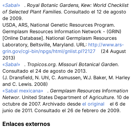
«
Sabal
»
.
Royal Botanic Gardens, Kew: World Checklist
of Selected Plant Families
. Consultado el 12 de agosto
de 2009
.
USDA, ARS, National Genetic Resources Program.
Germplasm Resources Information Network - (GRIN)
[Online Database]. National Germplasm Resources
Laboratory, Beltsville, Maryland. URL:
http://www.ars-
grin.gov/cgi-bin/npgs/html/gnlist.pl?2127
(24 August
2013)
«
Sabal
»
.
Tropicos.org. Missouri Botanical Garden
.
Consultado el 24 de agosto de 2013
.
(J. Dransfield, N. Uhl, C. Asmussen, W.J. Baker, M. Harley
and C. Lewis. 2008)
«Sabal mexicana»
.
Germplasm Resources Information
Networ
. United States Department of Agriculture. 10 de
octubre de 2007. Archivado desde
el original
el 6 de
junio de 2011
. Consultado el 26 de febrero de 2009
.
Enlaces externos