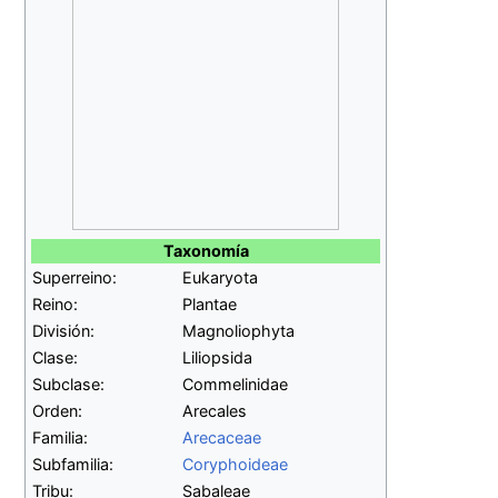
Taxonomía
Superreino:
Eukaryota
Reino:
Plantae
División:
Magnoliophyta
Clase:
Liliopsida
Subclase:
Commelinidae
Orden:
Arecales
Familia:
Arecaceae
Subfamilia:
Coryphoideae
Tribu:
Sabaleae