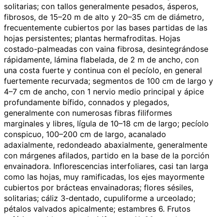
solitarias; con tallos generalmente pesados, ásperos,
fibrosos, de 15–20 m de alto y 20–35 cm de diámetro,
frecuentemente cubiertos por las bases partidas de las
hojas persistentes; plantas hermafroditas. Hojas
costado-palmeadas con vaina fibrosa, desintegrándose
rápidamente, lámina flabelada, de 2 m de ancho, con
una costa fuerte y continua con el pecíolo, en general
fuertemente recurvada; segmentos de 100 cm de largo y
4–7 cm de ancho, con 1 nervio medio principal y ápice
profundamente bífido, connados y plegados,
generalmente con numerosas fibras filiformes
marginales y libres, lígula de 10–18 cm de largo; pecíolo
conspicuo, 100–200 cm de largo, acanalado
adaxialmente, redondeado abaxialmente, generalmente
con márgenes afilados, partido en la base de la porción
envainadora. Inflorescencias interfoliares, casi tan larga
como las hojas, muy ramificadas, los ejes mayormente
cubiertos por brácteas envainadoras; flores sésiles,
solitarias; cáliz 3-dentado, cupuliforme a urceolado;
pétalos valvados apicalmente; estambres 6. Frutos