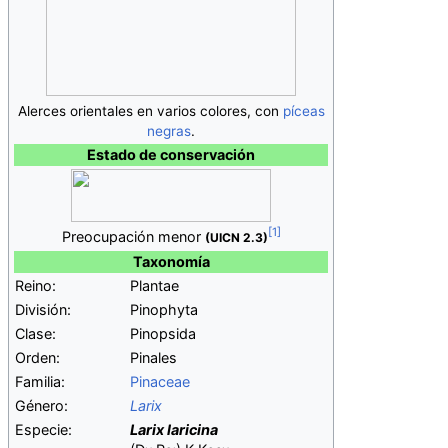
Alerces orientales en varios colores, con
píceas
negras
.
Estado de conservación
Preocupación menor
(UICN
2.3)
Taxonomía
Reino:
Plantae
División:
Pinophyta
Clase:
Pinopsida
Orden:
Pinales
Familia:
Pinaceae
Género:
Larix
Especie:
Larix laricina