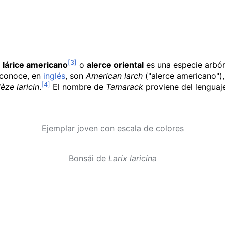
lárice americano
o
alerce oriental
es una especie arbóre
 conoce, en
inglés
, son
American larch
("alerce americano")
èze laricin
.
El nombre de
Tamarack
proviene del lenguaje
Ejemplar joven con escala de colores
Bonsái de
Larix laricina