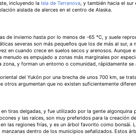
ste, incluyendo la
Isla de Terranova
, y también hacia el sur
lación aislada de alerces en el centro de Alaska.
ras de invierno hasta por lo menos de -65
°C, y suele repro
máticas severas son más pequeños que los de más al sur, a 
z en cuando crece en suelos secos y arenosos. Aunque es 
que a menudo es empujado a zonas más marginales por espec
a zona, y forman un entorno o comunidad, rápidamente se a
 oriental del Yukón por una brecha de unos 700 km, se trat
ue otros argumentan que no existen suficientemente diferen
 en tiras delgadas, y fue utilizado por la gente algonquin
tocones y las raíces, son muy preferidos para la creación 
n las regiones frías, y es un árbol favorito como bonsái. L
 manzanas dentro de los municipios señalizados. Estos árbo