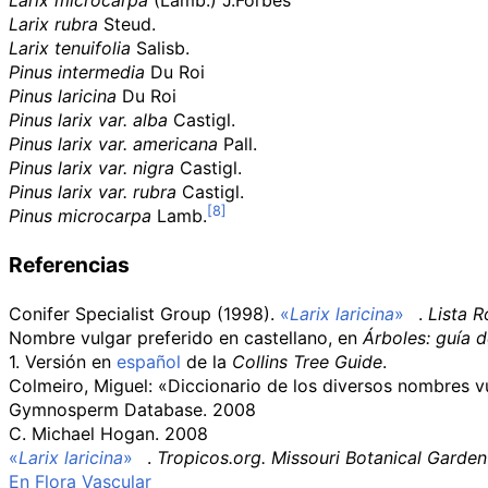
Larix microcarpa
(Lamb.) J.Forbes
Larix rubra
Steud.
Larix tenuifolia
Salisb.
Pinus intermedia
Du Roi
Pinus laricina
Du Roi
Pinus larix var. alba
Castigl.
Pinus larix var. americana
Pall.
Pinus larix var. nigra
Castigl.
Pinus larix var. rubra
Castigl.
Pinus microcarpa
Lamb.
Referencias
Conifer Specialist Group (1998).
«
Larix laricina
»
.
Lista 
Nombre vulgar preferido en castellano, en
Árboles: guía 
1. Versión en
español
de la
Collins Tree Guide
.
Colmeiro, Miguel: «Diccionario de los diversos nombres v
Gymnosperm Database. 2008
C. Michael Hogan. 2008
«
Larix laricina
»
.
Tropicos.org. Missouri Botanical Garden
En Flora Vascular