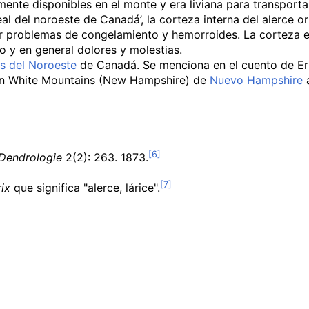
mente disponibles en el monte y era liviana para transporta
l del noroeste de Canadá’, la corteza interna del alerce o
or problemas de congelamiento y hemorroides. La corteza ex
ío y en general dolores y molestias.
os del Noroeste
de Canadá. Se menciona en el cuento de Ern
en
White Mountains (New Hampshire)
de
Nuevo Hampshire
a
Dendrologie
2(2): 263. 1873.
rix
que significa "alerce, lárice".