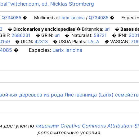
obalTwitcher.com, ed. Nicklas Stromberg
:
Q734085
Multimedia:
Larix laricina
/
Q734085
Especies
2
Diccionarios y enciclopedias
Britannica:
url
Bases d
GBIF:
2686231
GRIN:
url
iNaturalist:
58721
IPNI:
300
0159
UICN:
42313
USDA Plants:
LALA
VASCAN:
716
4085
Especies:
Larix laricina
д хвойных деревьев из рода Лиственница (Larix) семейст
 и доступен по
лицензии Creative Commons Attribution-Sh
дополнительные условия.