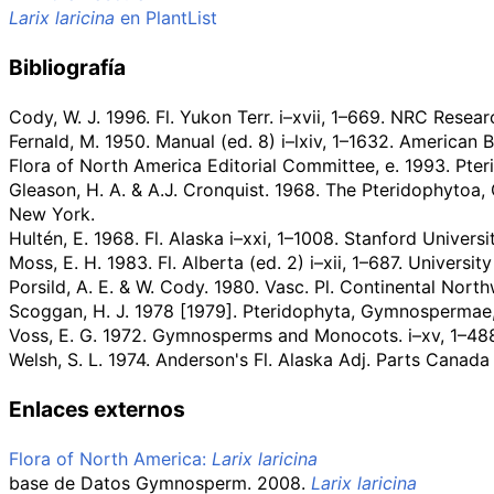
Larix laricina
en PlantList
Bibliografía
Cody, W. J. 1996. Fl. Yukon Terr. i–xvii, 1–669. NRC Resea
Fernald, M. 1950. Manual (ed. 8) i–lxiv, 1–1632. American
Flora of North America Editorial Committee, e. 1993. Pter
Gleason, H. A. & A.J. Cronquist. 1968. The Pteridophytoa,
New York.
Hultén, E. 1968. Fl. Alaska i–xxi, 1–1008. Stanford Universi
Moss, E. H. 1983. Fl. Alberta (ed. 2) i–xii, 1–687. Universi
Porsild, A. E. & W. Cody. 1980. Vasc. Pl. Continental Nort
Scoggan, H. J. 1978 [1979]. Pteridophyta, Gymnospermae
Voss, E. G. 1972. Gymnosperms and Monocots. i–xv, 1–488. 
Welsh, S. L. 1974. Anderson's Fl. Alaska Adj. Parts Canada
Enlaces externos
Flora of North America:
Larix laricina
base de Datos Gymnosperm. 2008.
Larix laricina