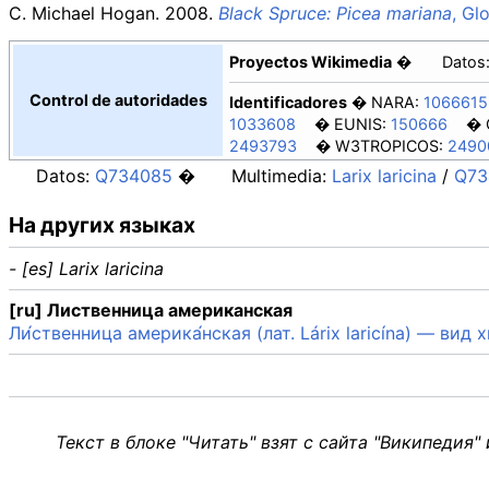
C. Michael Hogan. 2008.
Black Spruce: Picea mariana
, Gl
Proyectos Wikimedia
Datos
Control de autoridades
Identificadores
NARA:
1066615
1033608
EUNIS:
150666
2493793
W3TROPICOS:
2490
Datos:
Q734085
Multimedia:
Larix laricina
/
Q73
На других языках
- [es] Larix laricina
[ru] Лиственница американская
Ли́ственница америка́нская (лат. Lárix laricína) — ви
Текст в блоке "Читать" взят с сайта "Википедия"