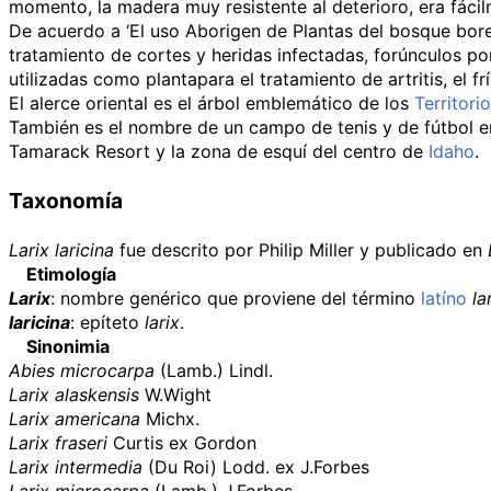
momento, la madera muy resistente al deterioro, era fácil
De acuerdo a ‘El uso Aborigen de Plantas del bosque borea
tratamiento de cortes y heridas infectadas, forúnculos p
utilizadas como plantapara el tratamiento de artritis, el fr
El alerce oriental es el árbol emblemático de los
Territori
También es el nombre de un campo de tenis y de fútbol 
Tamarack Resort
y la zona de esquí del centro de
Idaho
.
Taxonomía
Larix laricina
fue descrito por Philip Miller y publicado en
Etimología
Larix
: nombre genérico que proviene del término
latíno
la
laricina
: epíteto
larix
.
Sinonimia
Abies microcarpa
(Lamb.) Lindl.
Larix alaskensis
W.Wight
Larix americana
Michx.
Larix fraseri
Curtis ex Gordon
Larix intermedia
(Du Roi) Lodd. ex J.Forbes