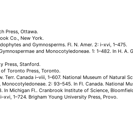
rch Press, Ottawa.
 Book Co., New York.
idophytes and Gymnosperms. Fl. N. Amer. 2: i–xvi, 1–475.
 Gymnospermae and Monocotyledoneae. 1: 1–482. In H. A. Glea
ty Press, Stanford.
ty of Toronto Press, Toronto.
hw. Terr. Canada i–viii, 1–607. National Museum of Natural S
, Monocotyledoneae. 2: 93–545. In Fl. Canada. National M
In Michigan Fl.. Cranbrook Institute of Science, Bloomfield
 i–xvi, 1–724. Brigham Young University Press, Provo.