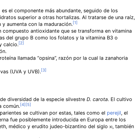
gua es el componente más abundante, seguido de los
atos superior a otras hortalizas. Al tratarse de una raíz,
ón y aumenta con la maduración.
 un compuesto antioxidante que se transforma en vitamina
nas del grupo B como los folatos y la vitamina B3 o
 calcio.
ón.
roteína llamada “opsina”, razón por la cual la zanahoria
civas (UVA y
UVB
).
de diversidad de la especie silvestre
D. carota
. El cultivo
za común.
parientes se cultivan por estas, tales como el
perejil
, el
erna fue posiblemente introducida en Europa entre los
eth
, médico y erudito judeo-bizantino del
siglo
xi
, también