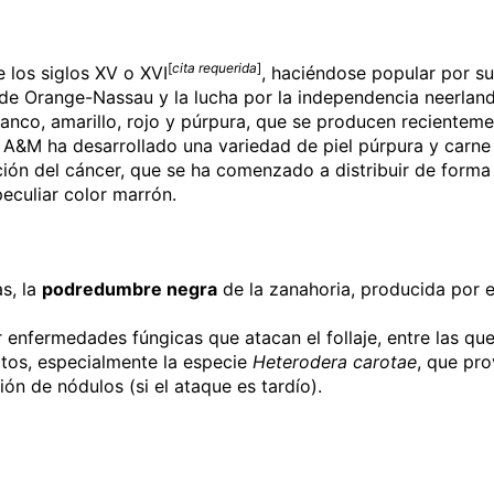
[
cita
requerida
]
e los siglos XV o XVI
, haciéndose popular por su
e Orange-Nassau y la lucha por la independencia neerlande
lanco, amarillo, rojo y púrpura, que se producen recienteme
 A&M ha desarrollado una variedad de piel púrpura y carne 
ción del cáncer, que se ha comenzado a distribuir de forma
peculiar color marrón.
s, la
podredumbre negra
de la zanahoria, producida por 
r enfermedades fúngicas que atacan el follaje, entre las q
itos, especialmente la especie
Heterodera carotae
, que pro
ión de nódulos (si el ataque es tardío).