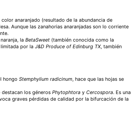
 color anaranjado (resultado de la abundancia de
sa. Aunque las zanahorias anaranjadas son lo corriente
nte.
naranja, la
BetaSweet
(también conocida como la
 limitada por la
J&D Produce of Edinburg TX
, también
el hongo
Stemphylium radicinum
, hace que las hojas se
ue destacan los géneros
Phytophtora
y
Cercospora
. Es una
voca graves pérdidas de calidad por la bifurcación de la