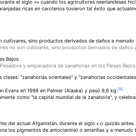
durante el
siglo
xvi
cuando los agricultores neerlandeses hici
aranjadas ricas en carotenos tuvieron tal éxito que actual
ones no son cultivares, sino productos derivados de daño
Pesadora y empacadora de zanahorias en los Países Bajos
s clases: "zanahorias orientales" y "zanahorias occidental
hn Evans
en 1998 en Palmer (Alaska) y pesó 8,6 kg.
camente como "la capital mundial de la zanahoria", y celebra
nte del actual Afganistán, durante el
siglo
x
o quizás antes.
a los pigmentos de antocianina) o amarillas y a menudo ti