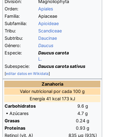
División:
Magnoliophyta
Orden:
Apiales
Familia:
Apiaceae
Subfamilia:
Apioideae
Tribu:
Scandiceae
Subtribu:
Daucinae
Género:
Daucus
Especie:
Daucus carota
L.
Subespecie:
Daucus carota sativus
[
editar datos en Wikidata
]
Zanahoria
Valor nutricional por cada 100 g
Energía 41 kcal 173 kJ
Carbohidratos
9.6 g
• Azúcares
4.7 g
Grasas
0.24 g
Proteínas
0.93 g
Retinol (vit. A)
835 μg (93%)