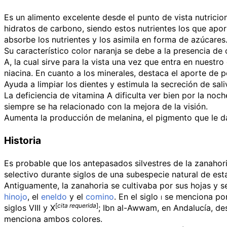
Es un alimento excelente desde el punto de vista nutrici
hidratos de carbono, siendo estos nutrientes los que aport
absorbe los nutrientes y los asimila en forma de azúcare
Su característico color naranja se debe a la presencia de
A, la cual sirve para la vista una vez que entra en nuest
niacina. En cuanto a los minerales, destaca el aporte de p
Ayuda a limpiar los dientes y estimula la secreción de sal
La deficiencia de vitamina A dificulta ver bien por la noch
siempre se ha relacionado con la mejora de la visión.
Aumenta la producción de melanina, el pigmento que le da 
Historia
Es probable que los antepasados silvestres de la zanahori
selectivo durante siglos de una subespecie natural de est
Antiguamente, la zanahoria se cultivaba por sus hojas y se
hinojo
, el
eneldo
y el
comino
. En el
siglo
i
se menciona por 
[
cita
requerida
]
siglos VIII y X
; Ibn al-Awwam, en Andalucía, de
menciona ambos colores.