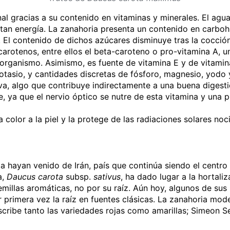
onal gracias a su contenido en vitaminas y minerales. El a
an energía. La zanahoria presenta un contenido en carbohidr
s. El contenido de dichos azúcares disminuye tras la cocci
 carotenos, entre ellos el beta-caroteno o pro-vitamina A,
ro organismo. Asimismo, es fuente de vitamina E y de vitami
otasio, y cantidades discretas de fósforo, magnesio, yodo y
iva, algo que contribuye indirectamente a una buena digesti
e, ya que el nervio óptico se nutre de esta vitamina y una p
color a la piel y la protege de las radiaciones solares no
a hayan venido de Irán, país que continúa siendo el centro 
a,
Daucus carota
subsp.
sativus
, ha dado lugar a la hortali
millas aromáticas, no por su raíz. Aún hoy, algunos de sus 
primera vez la raíz en fuentes clásicas. La zanahoria mod
scribe tanto las variedades rojas como amarillas;
Simeon S