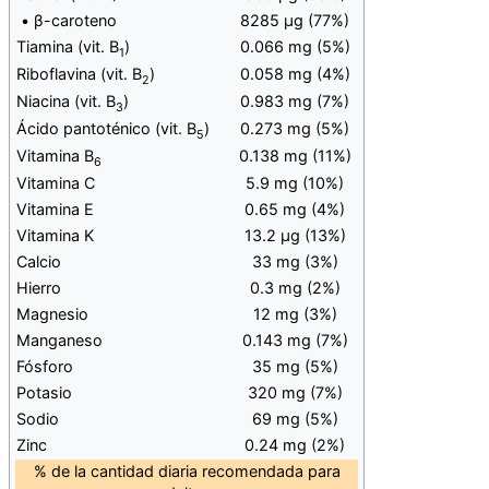
• β-caroteno
8285 μg (77%)
Tiamina (vit. B
)
0.066 mg (5%)
1
Riboflavina (vit. B
)
0.058 mg (4%)
2
Niacina (vit. B
)
0.983 mg (7%)
3
Ácido pantoténico (vit. B
)
0.273 mg (5%)
5
Vitamina B
0.138 mg (11%)
6
Vitamina C
5.9 mg (10%)
Vitamina E
0.65 mg (4%)
Vitamina K
13.2 μg (13%)
Calcio
33 mg (3%)
Hierro
0.3 mg (2%)
Magnesio
12 mg (3%)
Manganeso
0.143 mg (7%)
Fósforo
35 mg (5%)
Potasio
320 mg (7%)
Sodio
69 mg (5%)
Zinc
0.24 mg (2%)
% de la cantidad diaria recomendada para