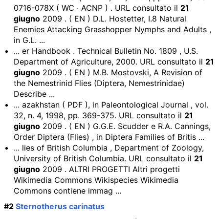
0716-078X ( WC · ACNP ) . URL consultato il
21
giugno
2009 . ( EN ) D.L. Hostetter, I.8 Natural
Enemies Attacking Grasshopper Nymphs and Adults ,
in G.L. ...
... er Handbook . Technical Bulletin No. 1809 , U.S.
Department of Agriculture, 2000. URL consultato il
21
giugno
2009 . ( EN ) M.B. Mostovski, A Revision of
the Nemestrinid Flies (Diptera, Nemestrinidae)
Describe ...
... azakhstan ( PDF ), in Paleontological Journal , vol.
32, n. 4, 1998, pp. 369-375. URL consultato il
21
giugno
2009 . ( EN ) G.G.E. Scudder e R.A. Cannings,
Order Diptera (Flies) , in Diptera Families of Britis ...
... lies of British Columbia , Department of Zoology,
University of British Columbia. URL consultato il
21
giugno
2009 . ALTRI PROGETTI Altri progetti
Wikimedia Commons Wikispecies Wikimedia
Commons contiene immag ...
#2
Sternotherus carinatus