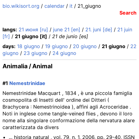
bio.wikisort.org
/
calendar
/
it
/ 21_giugno
Search
langs:
21 июня [ru]
/
june 21 [en]
/
21. juni [de]
/
21 juin
[fr]
/
21 giugno [it]
/
21 de junio [es]
days:
18 giugno
/
19 giugno
/
20 giugno
/
21 giugno
/
22
giugno
/
23 giugno
/
24 giugno
Animalia / Animal
#1
Nemestrinidae
Nemestrinidae Macquart , 1834 , è una piccola famiglia
cosmopolita di Insetti dell' ordine dei Ditteri (
Brachycera : Nemestrinoidea ), affini agli Acroceridae .
Noti in inglese come tangle-veined flies , devono il loro
nome alla singolare conformazione della nervatura alare
caratterizzata da divers
... historia natural , vol. 79, n. 1, 2006, pp. 29-40, ISSN