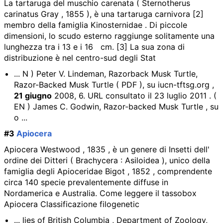
La tartaruga del muschio carenata ( Sternotherus
carinatus Gray , 1855 ), è una tartaruga carnivora [2]
membro della famiglia Kinosternidae . Di piccole
dimensioni, lo scudo esterno raggiunge solitamente una
lunghezza tra i 13 e i 16 cm. [3] La sua zona di
distribuzione è nel centro-sud degli Stat
... N ) Peter V. Lindeman, Razorback Musk Turtle,
Razor-Backed Musk Turtle ( PDF ), su iucn-tftsg.org ,
21 giugno
2008, 6. URL consultato il 23 luglio 2011 . (
EN ) James C. Godwin, Razor-backed Musk Turtle , su
o ...
#3
Apiocera
Apiocera Westwood , 1835 , è un genere di Insetti dell'
ordine dei Ditteri ( Brachycera : Asiloidea ), unico della
famiglia degli Apioceridae Bigot , 1852 , comprendente
circa 140 specie prevalentemente diffuse in
Nordamerica e Australia. Come leggere il tassobox
Apiocera Classificazione filogenetic
... lies of British Columbia , Department of Zoology,